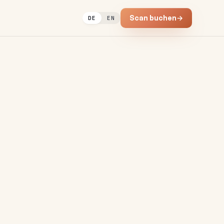
Scan buchen
→
DE
EN