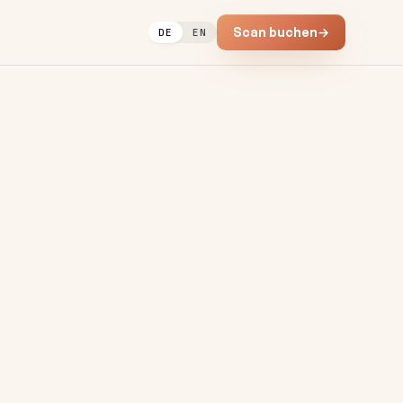
Scan buchen
→
DE
EN
ppelte Abos allein aus Rechn