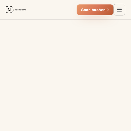
Scan buchen
→
Warum Prozessvisualisieru